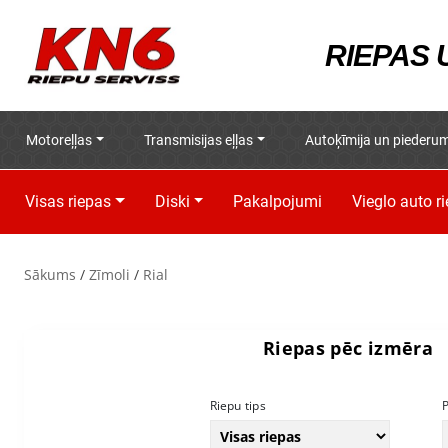
RIEPAS
Motoreļļas
Transmisijas eļļas
Autoķīmija un piederum
Visas riepas
Diski
Pakalpojumi
Vieglo auto r
Sākums
/
Zīmoli
/
Rial
Riepas pēc izmēra
Riepu tips