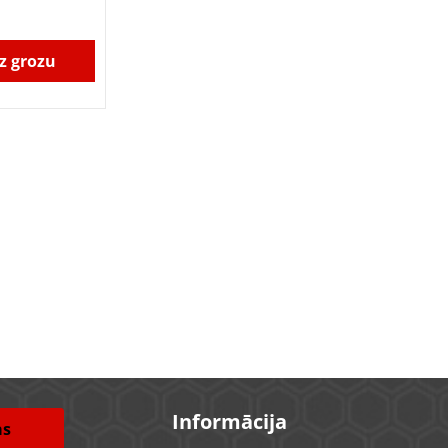
z grozu
Informācija
as