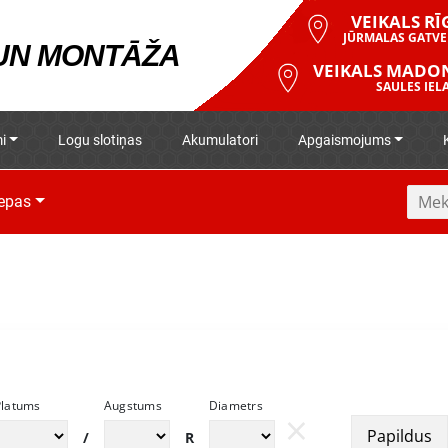
VEIKALS RĪ
JŪRMALAS GATVE
 UN MONTĀŽA
VEIKALS MADO
SAULES IELA
i
Logu slotiņas
Akumulatori
Apgaismojums
iepas
Platums
Augstums
Diametrs
×
Papildus
/
R