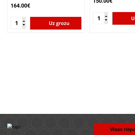
150.00€
164.00€
U
Uz grozu
Visas riep