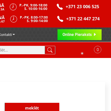
GĀ
P.-PK. 9:00-18:00
+371 23 006 525
S. 10:00-16:00
 3A
NĀ
P.-PK. 8:00-17:00
+371 22 447 274
S. 9:00-14:00
 67
Online Pieraksts
Kontakti
0
meklēt