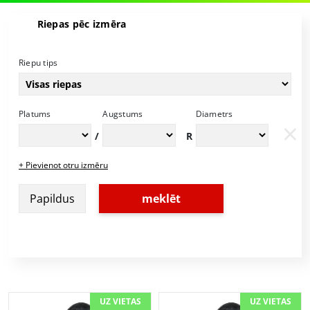
Riepas pēc izmēra
Riepu tips
Platums
Augstums
Diametrs
×
/
R
+ Pievienot otru izmēru
Papildus
meklēt
UZ VIETAS
UZ VIETAS