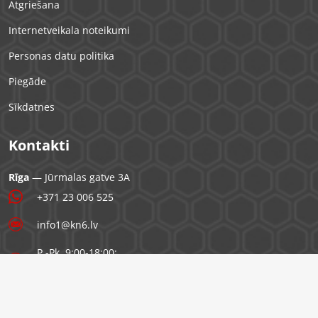
Atgriešana
Internetveikala noteikumi
Personas datu politika
Piegāde
Sīkdatnes
Kontakti
Rīga
— Jūrmalas gatve 3A
+371 23 006 525
info1@kn6.lv
P.-Pk. 9:00-18:00;
S. 10:00-16:00; Sv. -
SIA "4TUUNING"
Reģ. nr. 40203344816