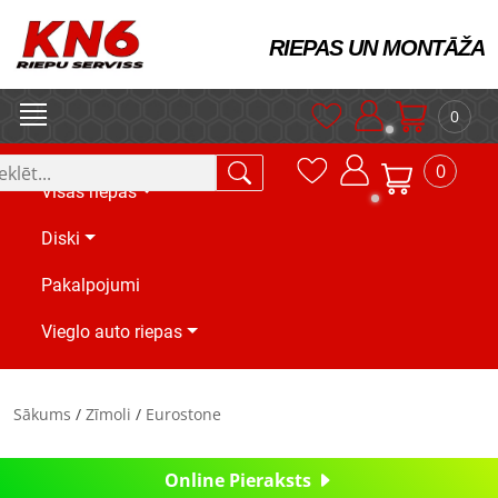
RIEPAS UN MONTĀŽA
0
0
Visas riepas
Diski
Pakalpojumi
Vieglo auto riepas
Sākums
/
Zīmoli
/
Eurostone
Online Pieraksts