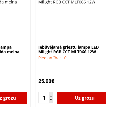
 lampa
Iebūvējamā griestu lampa LED
ida melna
Milight RGB CCT MLT066 12W
Pieejamība: 10
25.00€
z grozu
Uz grozu