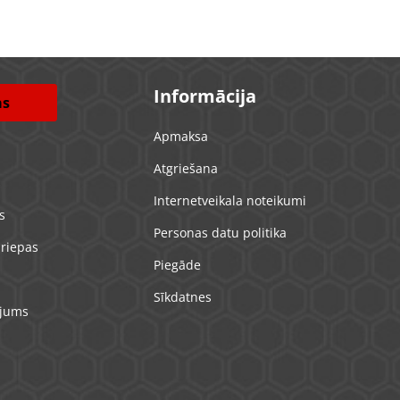
Informācija
as
Apmaksa
Atgriešana
s
Internetveikala noteikumi
s
Personas datu politika
 riepas
Piegāde
Sīkdatnes
ojums