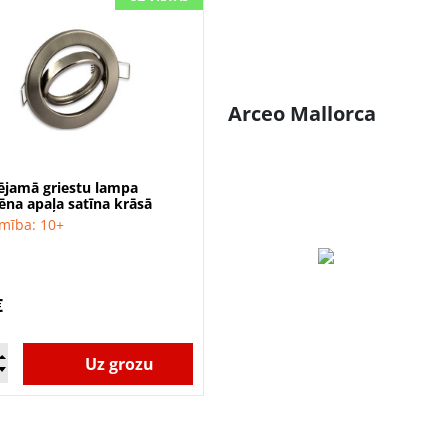
Arceo Mallorca
ējamā griestu lampa
ēna apaļa satīna krāsā
amība: 10+
€
Uz grozu