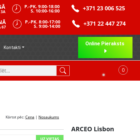
GĀ
P.-PK. 9:00-18:00
+371 23 006 525
S. 10:00-16:00
 3A
NĀ
P.-PK. 8:00-17:00
+371 22 447 274
S. 9:00-14:00
 67
Online Pieraksts
Kontakti
0
Kārtot pēc:
Cena
|
Nosaukums
ARCEO Lisbon
UZ VIETAS