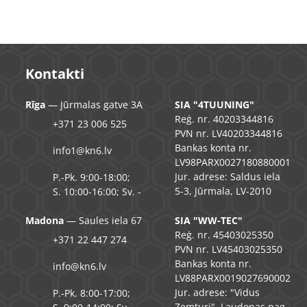
Kontakti
Rīga
— Jūrmalas gatve 3A
SIA "4TUUNING"
Reģ. nr. 40203344816
+371 23 006 525
PVN nr. LV40203344816
Bankas konta nr.
info1@kn6.lv
LV98PARX0027180880001
Jur. adrese: Saldus iela
P.-Pk. 9:00-18:00;
5-3, Jūrmala, LV-2010
S. 10:00-16:00; Sv. -
Madona
— Saules iela 67
SIA "WW-TEC"
Reģ. nr. 45403025350
+371 22 447 274
PVN nr. LV45403025350
Bankas konta nr.
info@kn6.lv
LV88PARX0019027690002
Jur. adrese: "Vidus
P.-Pk. 8:00-17:00;
Zemturi", Ļaudonas pag.,