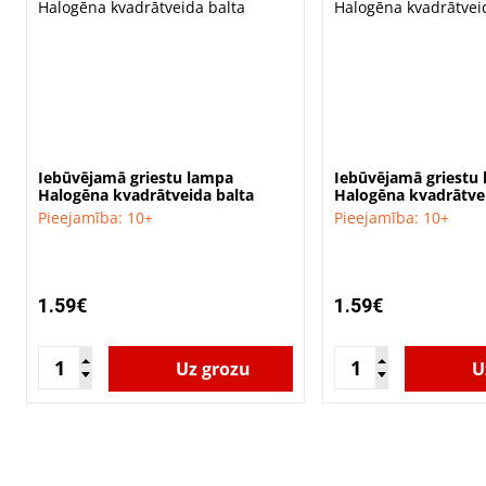
Iebūvējamā griestu lampa
Iebūvējamā griestu
Halogēna kvadrātveida balta
Halogēna kvadrātve
Pieejamība: 10+
Pieejamība: 10+
1.59€
1.59€
Uz grozu
U