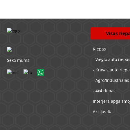
Visas riep
Riepas
- Vieglo auto riepa
Seko mums:
- Kravas auto riepa
- Agro/Industriālas
- 4x4 riepas
Interjera apgaism
Akcijas %