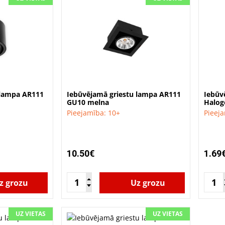
 lampa AR111
Iebūvējamā griestu lampa AR111
Iebūv
GU10 melna
Halog
Pieejamība: 10+
Pieej
10.50€
1.69
z grozu
Uz grozu
UZ VIETAS
UZ VIETAS