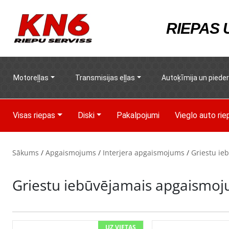
RIEPAS
Motoreļļas
Transmisijas eļļas
Autoķīmija un piede
Visas riepas
Diski
Pakalpojumi
Vieglo auto rie
Sākums
/
Apgaismojums
/
Interjera apgaismojums
/
Griestu ie
Griestu iebūvējamais apgaismo
UZ VIETAS