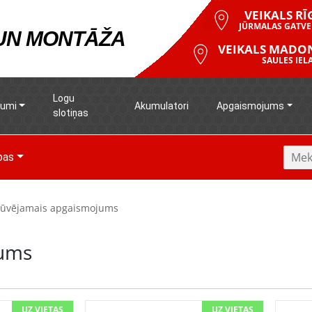
VEIKALS RĪ
JŪRMALAS GATVE
 UN MONTĀŽA
VEIKALS MADO
SAULES IELA
Logu
rumi
Akumulatori
Apgaismojums
slotiņas
pas
būvējamais apgaismojums
jums
UZ VIETAS
UZ VIETAS