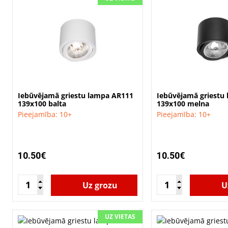
Iebūvējamā griestu lampa AR111
Iebūvējamā griestu
139x100 balta
139x100 melna
Pieejamība: 10+
Pieejamība: 10+
10.50€
10.50€
Uz grozu
U
UZ VIETAS