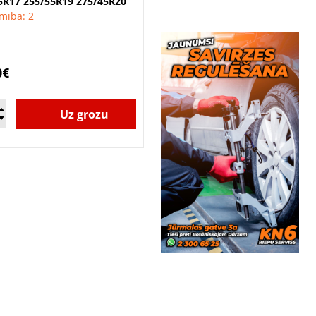
5R17 255/55R19 275/45R20
mība: 2
0€
Uz grozu