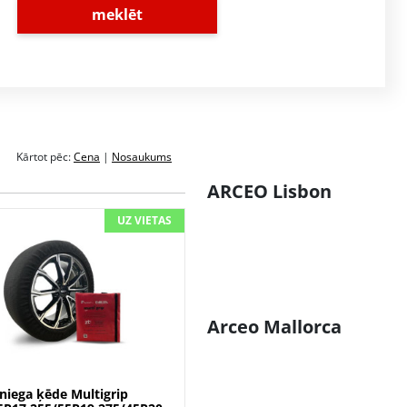
meklēt
Kārtot pēc:
Cena
|
Nosaukums
ARCEO Lisbon
UZ VIETAS
Arceo Mallorca
niega ķēde Multigrip