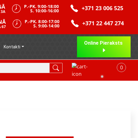
GĀ
P.-PK. 9:00-18:00
+371 23 006 525
S. 10:00-16:00
 3A
NĀ
P.-PK. 8:00-17:00
+371 22 447 274
S. 9:00-14:00
 67
Online Pieraksts
Kontakti
0