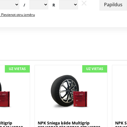
×
Papildus
/
R
 Pievienot otru izmēru
UZ VIETAS
UZ VIETAS
tigrip
NPK Sniega ķēde Multigrip
NPK S