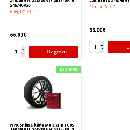
215/65R16 225/60R17 255/40R19
225/55R16 245/45R1
245/40R20
Pieejamība: 2
Pieejamība: 1
55.00€
55.00€
U
Uz grozu
UZ VIETAS
NPK Sniega ķēde Multigrip TG05
195/65R15 205/55R16 225/45R17