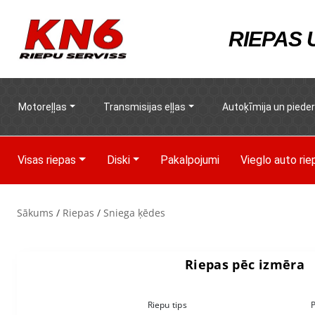
RIEPAS
Motoreļļas
Transmisijas eļļas
Autoķīmija un piede
Visas riepas
Diski
Pakalpojumi
Vieglo auto rie
Sākums
/
Riepas
/
Sniega ķēdes
Riepas pēc izmēra
Riepu tips