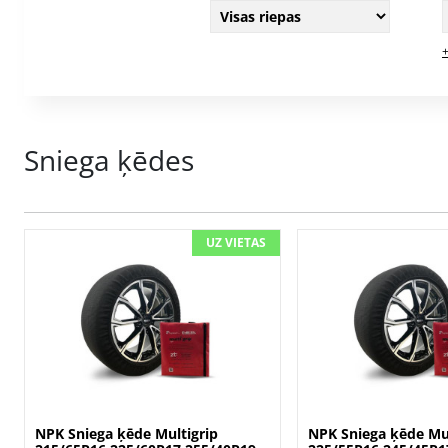
+
Sniega ķēdes
UZ VIETAS
NPK Sniega ķēde Multigrip
NPK Sniega ķēde Mul