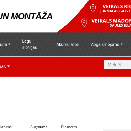
VEIKALS RĪ
JŪRMALAS GATVE
 UN MONTĀŽA
VEIKALS MADO
SAULES IELA
Logu
rumi
Akumulatori
Apgaismojums
slotiņas
pas
Platums
Augstums
Diametrs