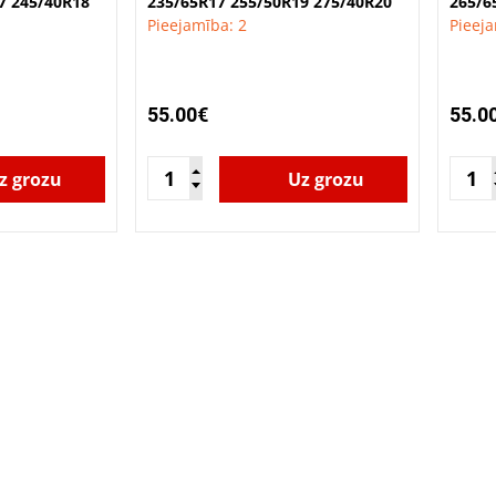
7 245/40R18
235/65R17 255/50R19 275/40R20
265/6
Pieejamība: 2
Pieeja
55.00€
55.0
z grozu
Uz grozu