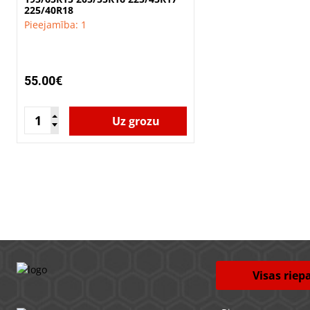
225/40R18
Pieejamība: 1
55.00€
Uz grozu
Visas riep