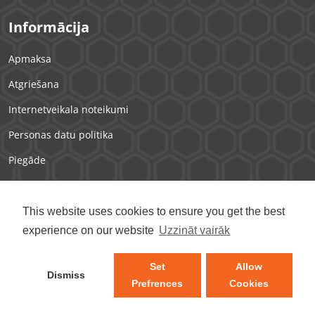
Informācija
Apmaksa
Atgriešana
Internetveikala noteikumi
Personas datu politika
Piegāde
Sīkdatnes
This website uses cookies to ensure you get the best
Kontakti
experience on our website
Uzzināt vairāk
Rīga
— Jūrmalas gatve 3A
Set
Allow
+371 23 006 525
Dismiss
Prefrences
Cookies
info1@kn6.lv