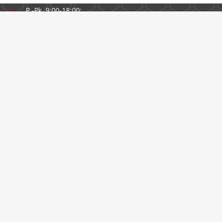
P.-Pk. 9:00-18:00;
S. 10:00-16:00; Sv. -
SIA "4TUUNING"
Reģ. nr. 40203344816
PVN nr. LV40203344816
Bankas konta nr. LV98PARX0027180880001
Jur. adrese: Saldus iela 5-3, Jūrmala, LV-2010
Madona
— Saules iela 67
+371 22 447 274
info@kn6.lv
P.-Pk. 8:00-17:00;
S. 9:00-14:00; Sv. -
SIA "WW-TEC"
Reģ. nr. 45403025350
PVN nr. LV45403025350
Bankas konta nr. LV88PARX0019027690002