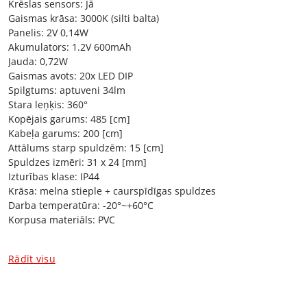
Krēslas sensors: Jā
Gaismas krāsa: 3000K (silti balta)
Panelis: 2V 0,14W
Akumulators: 1.2V 600mAh
Jauda: 0,72W
Gaismas avots: 20x LED DIP
Spilgtums: aptuveni 34lm
Stara leņķis: 360°
Kopējais garums: 485 [cm]
Kabeļa garums: 200 [cm]
Attālums starp spuldzēm: 15 [cm]
Spuldzes izmēri: 31 x 24 [mm]
Izturības klase: IP44
Krāsa: melna stieple + caurspīdīgas spuldzes
Darba temperatūra: -20°~+60°C
Korpusa materiāls: PVC
Uzlādes laiks pilnā saulē: aptuveni 6-8 stundas
Darba laiks: apmēram 8 stundas
Rādīt visu
Produkts iedegas ar 100% spilgtumu, kad tiek noteikta krēsla.