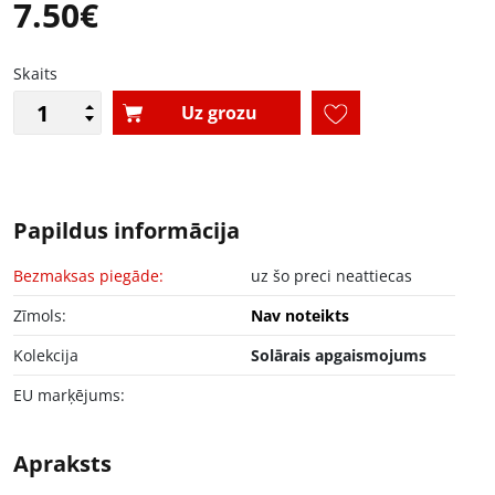
7.50€
Skaits
Uz grozu
Papildus informācija
Bezmaksas piegāde:
uz šo preci neattiecas
Zīmols:
Nav noteikts
Kolekcija
Solārais apgaismojums
EU marķējums:
Apraksts