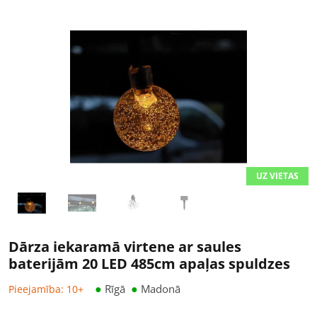
UZ VIETAS
Dārza iekaramā virtene ar saules
baterijām 20 LED 485cm apaļas spuldzes
●
●
Pieejamība: 10+
Rīgā
Madonā