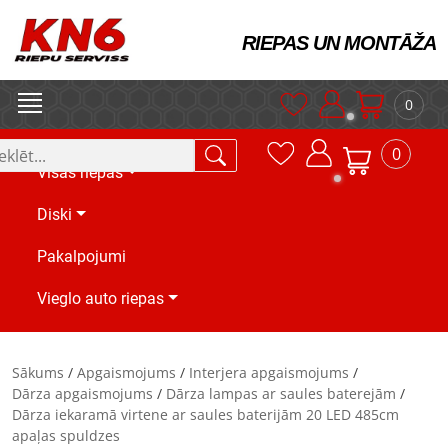
RIEPAS UN MONTĀŽA
0
0
Visas riepas
Diski
Pakalpojumi
Vieglo auto riepas
Sākums
/
Apgaismojums
/
Interjera apgaismojums
/
Dārza apgaismojums
/
Dārza lampas ar saules baterejām
/
Dārza iekaramā virtene ar saules baterijām 20 LED 485cm
apaļas spuldzes